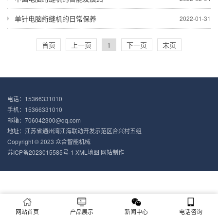
单针电脑绗缝机的日常保养
2022-01-31
首页
上一页
1
下一页
末页
电话：15366331010
手机：15366331010
邮箱：706042300@qq.com
地址：江苏省通州湾江海联动开发示范区合兴村五组
Copyright © 2023 众合智能机械
苏ICP备2023015585号-1
XML地图
网站制作
网站首页
产品展示
新闻中心
电话咨询