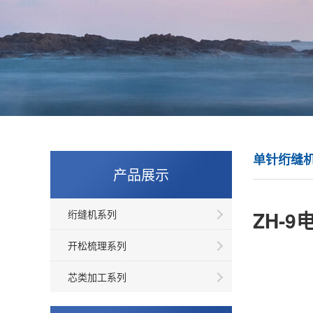
单针绗缝
产品展示
ZH-
绗缝机系列
开松梳理系列
芯类加工系列