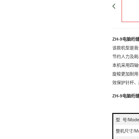
ZH-9电脑
绗
该款机型是我
节约人力及耗
本机采用四轴
旋梭更加耐用
效保护针杆、
ZH-9电脑
绗
型 号/Mode
整机尺寸/Mac