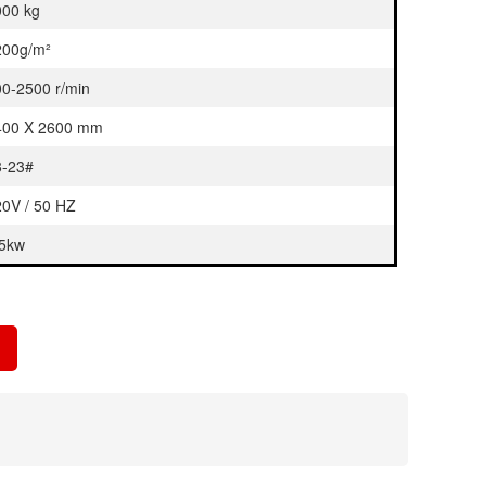
000 kg
200g/m²
0-2500 r/min
400 X 2600 mm
8-23#
0V / 50 HZ
.5kw