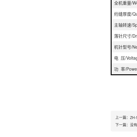
全机重量/We
绗缝厚度/Quilt
主轴转速/Spin
落针尺寸/Dro
机针型号/Nee
电 压/Volta
功 率/Powe
上一篇：
ZH
下一篇：没