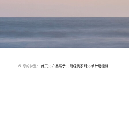
您的位置：
首页
>>
产品展示
>>
绗缝机系列
>>
单针绗缝机
ZH-