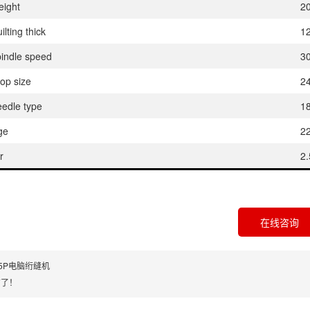
ight
2
ing thick
1
dle speed
30
p size
2
dle type
1
ge
22
r
2
在线咨询
-5P电脑绗缝机
有了！