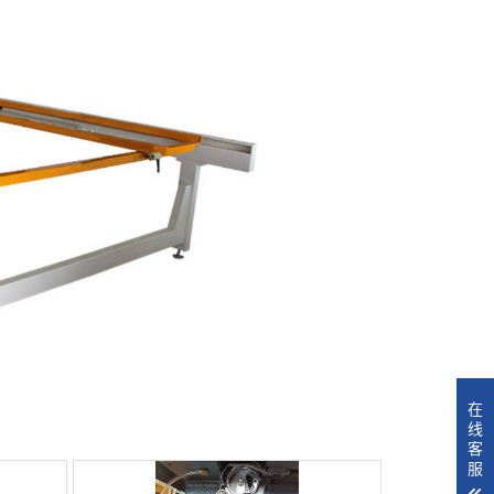
在
线
客
服