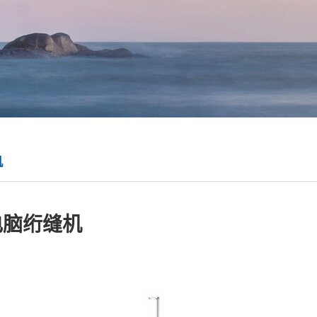
机
9电脑绗缝机